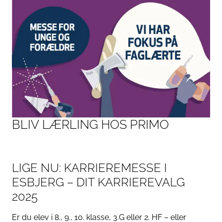
B
L
I
V
L
Æ
R
L
I
N
G
H
O
S
P
R
I
M
O
LIGE NU: KARRIEREMESSE I
ESBJERG – DIT KARRIEREVALG
2025
Er du elev i 8., 9., 10. klasse, 3.G eller 2. HF – eller