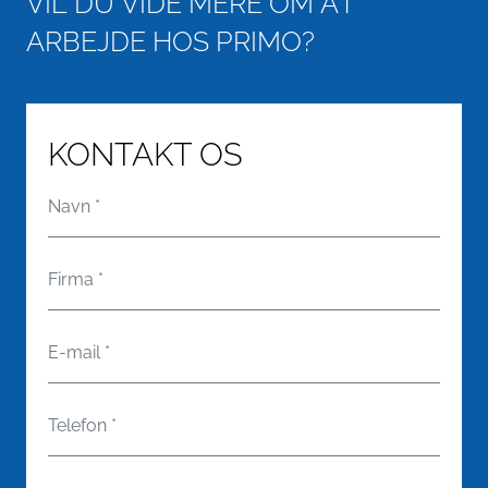
V
I
L
D
U
V
I
D
E
M
E
R
E
O
M
A
T
A
R
B
E
J
D
E
H
O
S
P
R
I
M
O
?
KONTAKT OS
Navn
*
Firma
*
E-mail
*
Telefon
*