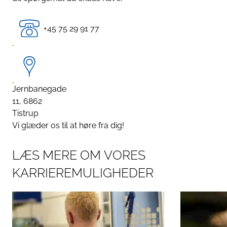
+45 75 29 91 77
Jernbanegade
11, 6862
Tistrup
Vi glæder os til at høre fra dig!
L
Æ
S
M
E
R
E
O
M
V
O
R
E
S
K
A
R
R
I
E
R
E
M
U
L
I
G
H
E
D
E
R