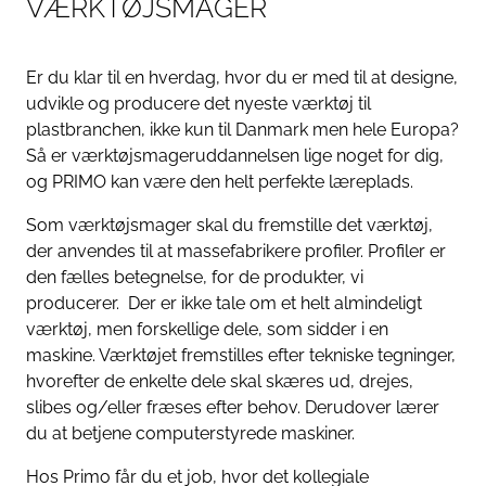
V
Æ
R
K
T
Ø
J
S
M
A
G
E
R
Er du klar til en hverdag, hvor du er med til at designe,
udvikle og producere det nyeste værktøj til
plastbranchen, ikke kun til Danmark men hele Europa?
Så er værktøjsmageruddannelsen lige noget for dig,
og PRIMO kan være den helt perfekte læreplads.
Som værktøjsmager skal du fremstille det værktøj,
der anvendes til at massefabrikere profiler. Profiler er
den fælles betegnelse, for de produkter, vi
producerer. Der er ikke tale om et helt almindeligt
værktøj, men forskellige dele, som sidder i en
maskine. Værktøjet fremstilles efter tekniske tegninger,
hvorefter de enkelte dele skal skæres ud, drejes,
slibes og/eller fræses efter behov. Derudover lærer
du at betjene computerstyrede maskiner.
Hos Primo får du et job, hvor det kollegiale