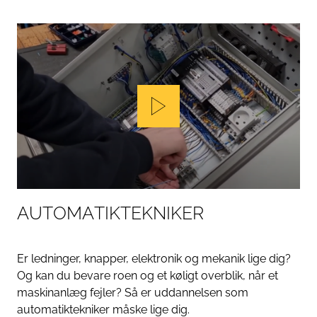
Play
A
U
T
O
M
A
T
I
K
T
E
K
N
I
K
E
R
Er ledninger, knapper, elektronik og mekanik lige dig?
Og kan du bevare roen og et køligt overblik, når et
maskinanlæg fejler? Så er uddannelsen som
automatiktekniker måske lige dig.